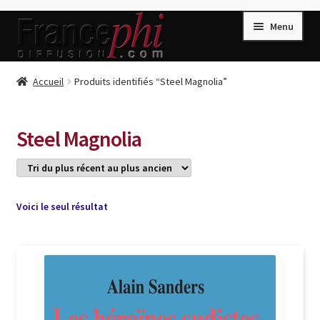
Aller
Aller
Menu
à
au
la
contenu
navigation
Accueil
Accueil
Produits identifiés “Steel Magnolia”
Accueil
Caisse
Steel Magnolia
Compte
Conditions de Vente
Connection
Voici le seul résultat
Enregistrement
Listes d’Envies
Livres de Peter Randa
Livres de Philippe Randa