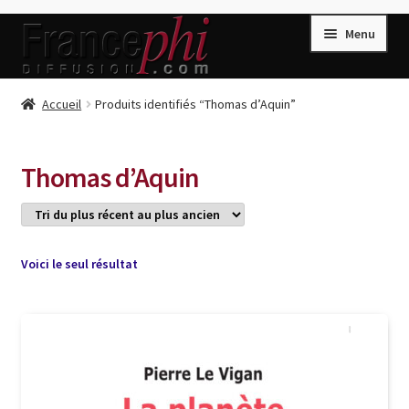
Aller
Aller
Menu
à
au
la
contenu
navigation
Accueil
Accueil
Produits identifiés “Thomas d’Aquin”
Accueil
Caisse
Thomas d’Aquin
Compte
Conditions de Vente
Connection
Voici le seul résultat
Enregistrement
Listes d’Envies
Livres de Peter Randa
Livres de Philippe Randa