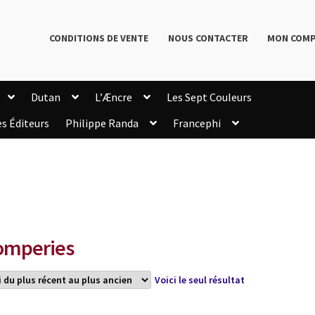
CONDITIONS DE VENTE
NOUS CONTACTER
MON COM
Dutan
L’Æncre
Les Sept Couleurs
es Éditeurs
Philippe Randa
Francephi
onditions de Vente
Connection
Enregistrement
Livres de Philippe Randa
Login Customizer
Newsletter
onfidentialité et cookies
Qui sommes-nous ?
mmande
omperies
Voici le seul résultat