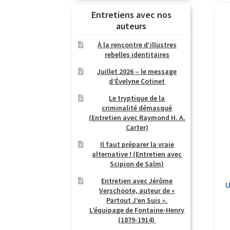
Entretiens avec nos
auteurs
À la rencontre d’illustres
rebelles identitaires
Juillet 2026 – le message
d’Évelyne Cotinet
Le tryptique de la
criminalité démasqué
(Entretien avec Raymond H. A.
Carter)
Il faut préparer la vraie
alternative ! (Entretien avec
Scipion de Salm)
Entretien avec Jérôme
U
Verschoote, auteur de «
Partout J’en Suis ».
L’équipage de Fontaine-Henry
(1879-1914)