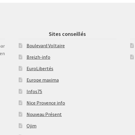
Sites conseillés
Boulevard Voltaire
par
en
Breizh-info
EuroLibertés
Europe maxima
Infos75
Nice Provence info
Nouveau Présent
Ojim