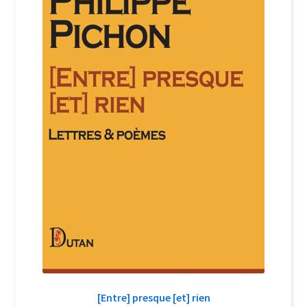
Login Customizer
Newsletter
Nous Contacter
Panier
Politique de confidentialité et cookies
Qui sommes-nous ?
Soutien à Philippe Randa
Suivi de la Commande
[Entre] presque [et] rien