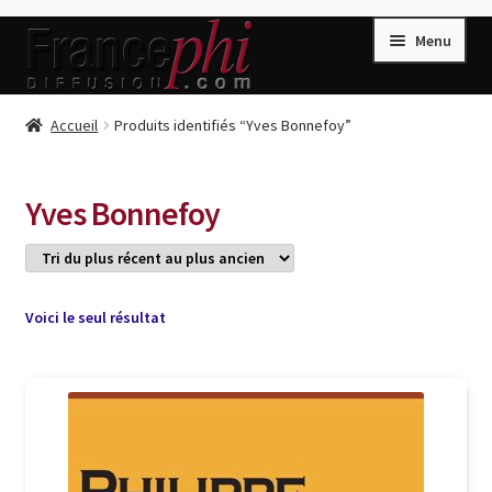
Aller
Aller
Menu
à
au
la
contenu
navigation
Accueil
Accueil
Produits identifiés “Yves Bonnefoy”
Accueil
Caisse
Yves Bonnefoy
Compte
Conditions de Vente
Connection
Voici le seul résultat
Enregistrement
Listes d’Envies
Livres de Peter Randa
Livres de Philippe Randa