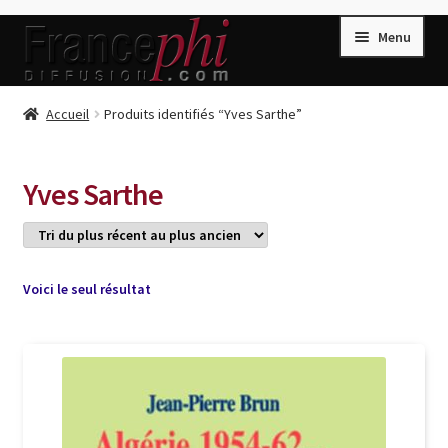
Aller
Aller
Menu
à
au
la
contenu
navigation
Accueil
Accueil
Produits identifiés “Yves Sarthe”
Accueil
Caisse
Yves Sarthe
Compte
Conditions de Vente
Connection
Voici le seul résultat
Enregistrement
Listes d’Envies
Livres de Peter Randa
Livres de Philippe Randa