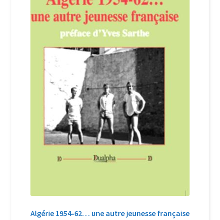
Login Customizer
Newsletter
Nous Contacter
Panier
Politique de confidentialité et cookies
Qui sommes-nous ?
Soutien à Philippe Randa
Suivi de la Commande
Algérie 1954-62… une autre jeunesse française