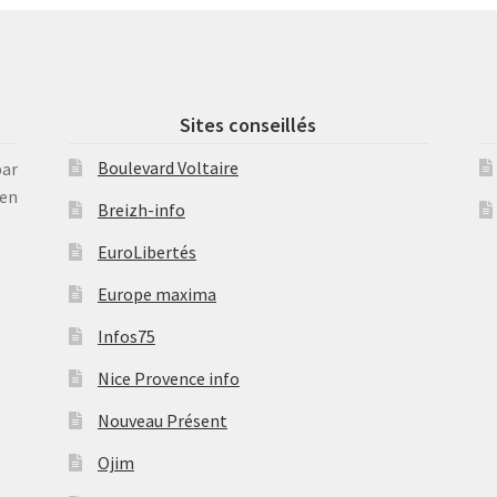
Sites conseillés
Boulevard Voltaire
par
en
Breizh-info
EuroLibertés
Europe maxima
Infos75
Nice Provence info
Nouveau Présent
Ojim