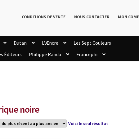
CONDITIONS DE VENTE
NOUS CONTACTER
MON COM
Dutan
L’Æncre
Les Sept Couleurs
es Éditeurs
Philippe Randa
Francephi
onditions de Vente
Connection
Enregistrement
Livres de Philippe Randa
Login Customizer
Newsletter
onfidentialité et cookies
Qui sommes-nous ?
mmande
rique noire
Voici le seul résultat