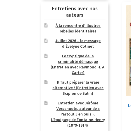
Entretiens avec nos
auteurs
À la rencontre d’illustres
rebelles identitaires
Juillet 2026 – le message
d’Évelyne Cotinet
Le tryptique de la
criminalité démasqué
(Entretien avec Raymond H. A.
Carter)
Il faut préparer la vraie
alternative ! (Entretien avec
Scipion de Salm)
Entretien avec Jérôme
L
Verschoote, auteur de «
Partout J’en Suis ».
L’équipage de Fontaine-Henry
(1879-1914)