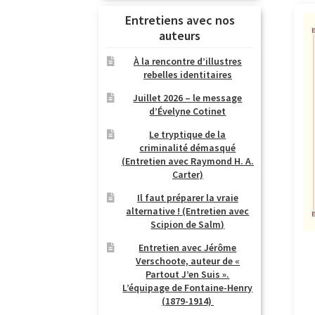
Entretiens avec nos
auteurs
À la rencontre d’illustres
rebelles identitaires
Juillet 2026 – le message
d’Évelyne Cotinet
Le tryptique de la
criminalité démasqué
(Entretien avec Raymond H. A.
Carter)
Il faut préparer la vraie
alternative ! (Entretien avec
Scipion de Salm)
Entretien avec Jérôme
Verschoote, auteur de «
Partout J’en Suis ».
L’équipage de Fontaine-Henry
(1879-1914)