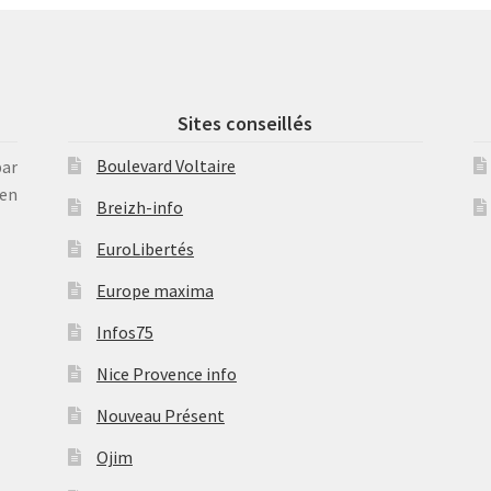
Sites conseillés
Boulevard Voltaire
par
en
Breizh-info
EuroLibertés
Europe maxima
Infos75
Nice Provence info
Nouveau Présent
Ojim