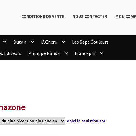
CONDITIONS DE VENTE
NOUS CONTACTER
MON COM
Dutan
L’Æncre
Les Sept Couleurs
es Éditeurs
Philippe Randa
Francephi
onditions de Vente
Connection
Enregistrement
Livres de Philippe Randa
Login Customizer
Newsletter
onfidentialité et cookies
Qui sommes-nous ?
mmande
mazone
Voici le seul résultat