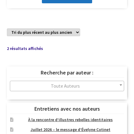
Trié
2 résultats affichés
du
plus
récent
Recherche par auteur :
au
plus
Toute Auteurs
ancien
Entretiens avec nos auteurs
À la rencontre d’illustres rebelles identitaires
Juillet 2026 – le message d’Évelyne Cotinet