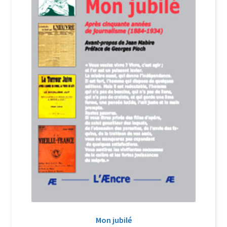
Login Customizer
Newsletter
Nous Contacter
Panier
Politique de confidentialité et cookies
Qui sommes-nous ?
Soutien à Philippe Randa
Suivi de la Commande
Mon jubilé