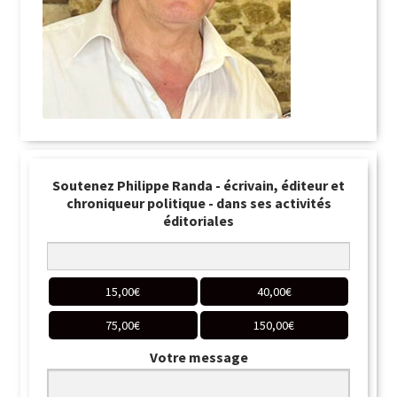
Soutenez Philippe Randa - écrivain, éditeur et
chroniqueur politique - dans ses activités
éditoriales
15,00
€
40,00
€
75,00
€
150,00
€
Votre message