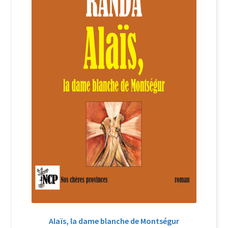
Login Customizer
Newsletter
Nous Contacter
Panier
Politique de confidentialité et cookies
Qui sommes-nous ?
Soutien à Philippe Randa
Suivi de la Commande
Alaïs, la dame blanche de Montségur