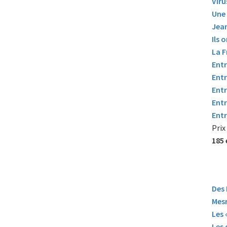
Viru
Une 
Jean
Ils 
La 
Entr
Entr
Entr
Entr
Entr
Prix
185 
Des 
Mesr
Les 
Les 