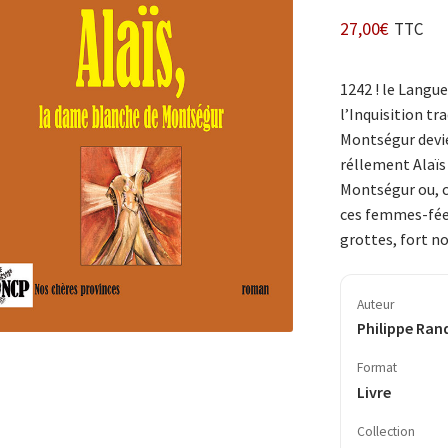
27,00
€
TTC
1242 ! le Langue
l’Inquisition tr
Montségur devien
réllement Alaïs 
Montségur ou, c
ces femmes-fées
grot­tes, fort 
Auteur
Philippe Ran
Format
Livre
Collection