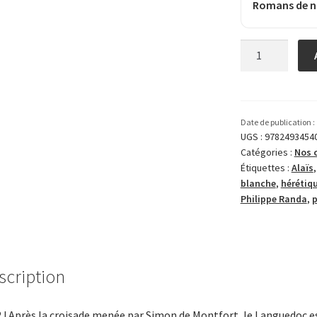
Romans de n
quantité
de
Alaïs,
la
dame
Date de publication :
blanche
UGS :
9782493454
Catégories :
Nos 
de
Étiquettes :
Alaïs
Montségur
blanche
,
hérétiq
Philippe Randa
,
scription
 ! Après la croisade menée par Simon de Montfort, le Langue­doc e