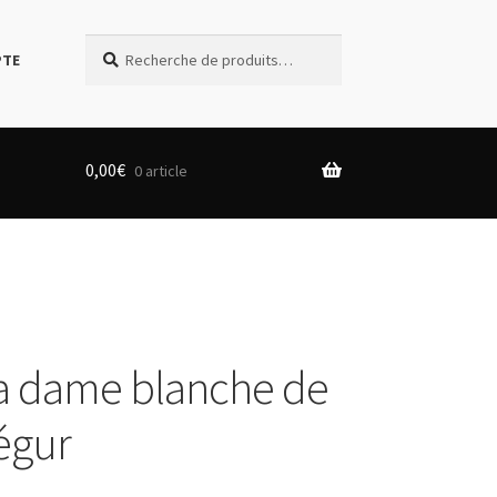
Recherche
Recherche
PTE
pour :
0,00
€
0 article
 la dame blanche de
égur