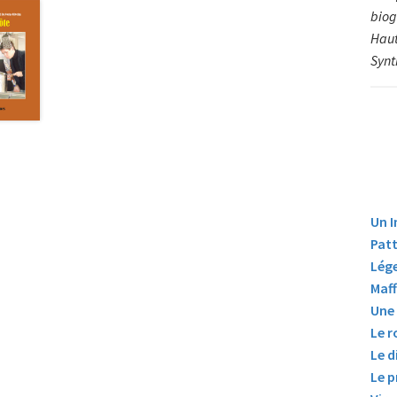
biogr
Haut
Synt
Un I
Patt
Lég
Maff
Une 
Le r
Le d
Le p