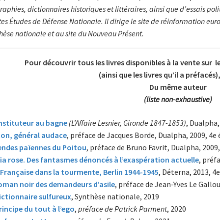
aphies, dictionnaires historiques et littéraires, ainsi que d’essais polit
es Études de Défense Nationale. Il dirige le site de réinformation eur
hèse nationale et au site du Nouveau Présent.
Pour découvrir tous les livres disponibles à la vente sur l
(ainsi que les livres qu’il a préfacés)
Du même auteur
(liste non-exhaustive)
nstituteur au bagne
(L’Affaire Lesnier, Gironde 1847-1853)
, Dualpha,
on, général audace
, préface de Jacques Borde, Dualpha, 2009, 4e 
endes païennes du Po
itou
, préface de Bruno Favrit, Dualpha, 2009,
ia rose. Des fantasmes dénoncés à l’exaspération actuelle
, préf
Française dans la tourmente, Berlin 1944-1945
, Déterna, 2013, 4e
oman noir des demandeurs d’asile
, préface de Jean-Yves Le Gallou
ictionnaire sulfureux
, Synthèse nationale, 2019
rincipe du tout à l’ego
,
préface de Patrick Parment
, 2020