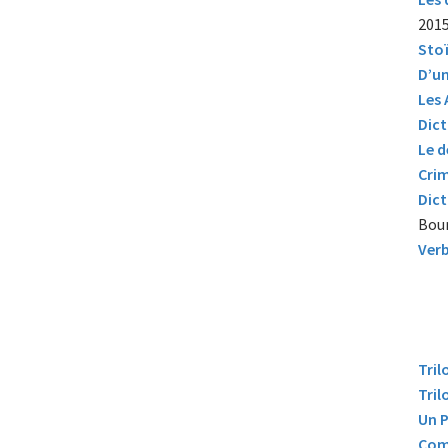
201
Stoï
D’un
Les 
Dict
Le d
Crim
Dict
Bour
Verb
Tril
Tril
Un P
Com