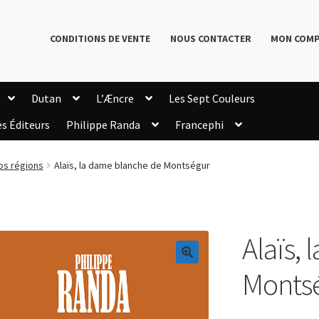
CONDITIONS DE VENTE
NOUS CONTACTER
MON COM
Dutan
L’Æncre
Les Sept Couleurs
es Éditeurs
Philippe Randa
Francephi
onditions de Vente
Connection
Enregistrement
os régions
Alaïs, la dame blanche de Montségur
Livres de Philippe Randa
Login Customizer
Newsletter
onfidentialité et cookies
Qui sommes-nous ?
mmande
Alaïs,
🔍
Monts