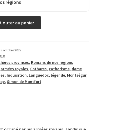
os régions
Ajouter au panier
8 octobre 2022
010
chères provinces
,
Romans de nos régions
,
armées royales
,
Cathares
,
catharisme
,
dame
ues
,
Inquisition
,
Languedoc
,
légende
,
Montségur
,
pog
,
Simon de Montfort
st occupé par les armées royales. Tandis que