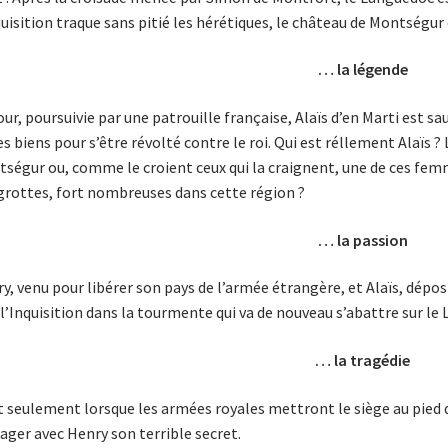
quisition traque sans pitié les hérétiques, le château de Montségur d
… la légende
our, poursuivie par une patrouille fran­çaise, Alaïs d’en Marti est 
es biens pour s’être révolté contre le roi. Qui est réllement Alaïs ?
ségur ou, comme le croient ceux qui la crai­gnent, une de ces femm
grot­tes, fort nombreuses dans cette région ?
… la passion
y, venu pour libérer son pays de l’armée étrangère, et Alaïs, dépo
à l’Inquisition dans la tourmente qui va de nouveau s’abattre sur le
… la tragédie
t seulement lorsque les armées royales mettront le siège au pied 
ager avec Henry son terrible secret.