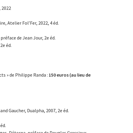
, 2022
re, Atelier Fol’Fer, 2022, 4 éd.
, préface de Jean Jour, 2e éd.
2e éd.
cts » de Philippe Randa :
150 euros (au lieu de
land Gaucher, Dualpha, 2007, 2e éd.
éd.
ages, Déterna, préface de Douglas Gressieux,