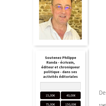
Soutenez Philippe
Randa - écrivain,
éditeur et chroniqueur
politique - dans ses
activités éditoriales
De
15,00
€
40,00
€
75,00
€
150,00
€
1242