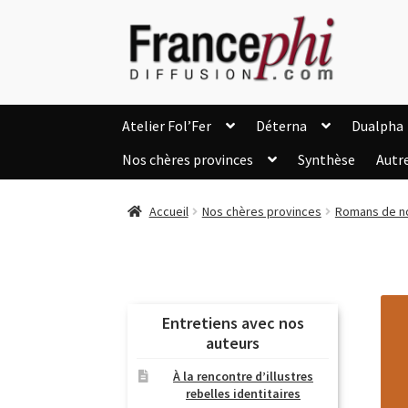
Aller
Aller
à
au
la
contenu
navigation
Atelier Fol’Fer
Déterna
Dualpha
Nos chères provinces
Synthèse
Autr
Accueil
Accueil
Caisse
Compte
C
Accueil
Nos chères provinces
Romans de n
Listes d’Envies
Livres de Peter Randa
Nous Contacter
Panier
Politique de c
Soutien à Philippe Randa
Suivi de la Co
Entretiens avec nos
auteurs
À la rencontre d’illustres
rebelles identitaires