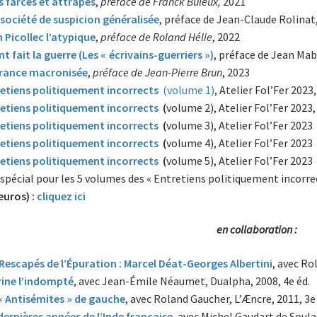
s farces et attrapes
,
préface de Franck Buleux,
2021
société de suspicion généralisée
, préface de Jean-Claude Rolinat
 Picollec l’atypique
,
préface de Roland Hélie
, 2022
ont fait la guerre (Les « écrivains-guerriers »)
, préface de Jean Mabi
France macronisée
,
préface de Jean-Pierre Brun
, 2023
etiens politiquement incorrects
(volume 1)
, Atelier Fol’Fer 2023
etiens politiquement incorrects
(
volume 2), Atelier Fol’Fer 2023, 
etiens politiquement incorrects
(
volume 3), Atelier Fol’Fer 2023
etiens politiquement incorrects
(
volume 4), Atelier Fol’Fer 2023
etiens politiquement incorrects
(
volume 5), Atelier Fol’Fer 2023
 spécial pour les 5 volumes des « Entretiens politiquement incorre
euros) :
cliquez ici
en collaboration :
Rescapés de l’Épuration : Marcel Déat-Georges Albertini
, avec Ro
ine l’indompté
, avec Jean-Émile Néaumet, Dualpha, 2008, 4e éd.
« Antisémites » de gauche
, avec Roland Gaucher, L’Æncre, 2011, 3e 
dernières années de l’Inde française
, avec Michel Gaudart de Soul