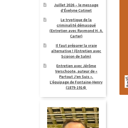
Juillet 2026 – le message
d’Évelyne Cotinet
Le tryptique de la
criminalité démasqué
(Entretien avec Raymond H. A.
Carter)
Il faut préparer la vraie
alternative ! (Entretien avec
Scipion de Salm)
Entretien avec Jérôme
Verschoote, auteur de «
Partout J’en Suis ».
L’équipage de Fontaine-Henry
(1879-1914)