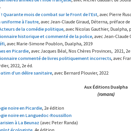
5
 ! Quarante mois de combat sur le Front de l’Est
, avec Pierre Rus
 uniforme à l’autre
, avec Jean-Claude Giraud, Déterna, préface de
Acteurs de la comédie politique
, avec Nicolas Gauthier, Dualpha, p
ionnaire historique et commenté de la police
, avec Jean-Claude 
éfi
, avec Marie-Simone Poublon, Dualpha, 2019
es en Picardie
,
avec Jacques Béal, Nos Chères Provinces, 2021, 2e 
ionnaire commenté de livres politiquement incorrects
, avec Fra
dier, 2022, 2e éd.
atim d’un délire sanitaire
, avec Bernard Plouvier, 2022
Aux Éditions Dualpha
(romans)
ogie noire en Picardie
, 2e édition
ogie noire en Languedoc-Roussillon
arisien à La Beunaz
(avec Peter Randa)
plot écologiste
, 4e édition