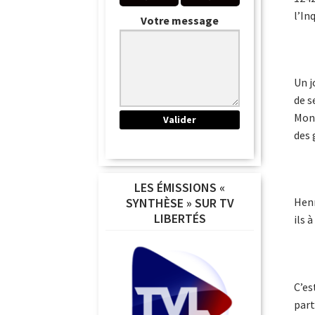
l’In
Votre message
Un j
de s
Mont
des 
LES ÉMISSIONS «
Henr
SYNTHÈSE » SUR TV
LIBERTÉS
ils 
C’es
part