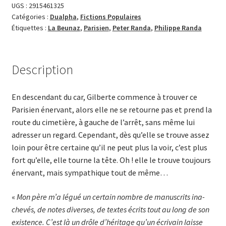
La
UGS :
2915461325
Catégories :
Dualpha
,
Fictions Populaires
Beunaz
Étiquettes :
La Beunaz
,
Parisien
,
Peter Randa
,
Philippe Randa
Description
En descendant du car, Gil­berte commence à trouver ce
Pari­sien énervant, alors elle ne se retourne pas et prend la
route du cimetière, à gauche de l’arrêt, sans même lui
adresser un regard. Cepen­dant, dès qu’elle se trouve assez
loin pour être certaine qu’il ne peut plus la voir, c’est plus
fort qu’elle, elle tourne la tête. Oh ! elle le trouve toujours
énervant, mais sympathique tout de même…
«
Mon père m’a légué un certain nombre de manuscrits ina­
che­vés, de notes diverses, de textes écrits tout au long de son
existence. C’est là un drôle d’héritage qu’un écrivain laisse