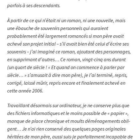
parfois à ses des­cen­­dants.
À partir de ce qui n’était ni un roman, ni une nouvelle, mais
une ébauche de souvenirs person­nels qui auraient
probablement été lar­ge­ment romancés si mon père avait
achevé son projet initial – s’il avait bien été celui d’écrire ses
souve­nirs – j’ai imaginé ce roman, ajou­tant des per­sonnages,
en sup­pri­mant d’autres… Ce roman, vingt-cinq ans durant
(un quart de siècle ! « Et quand on commence à par­ler par
siècle… » s’amusait à dire mon père), je l’ai ter­miné, repris,
corrigé, laissé mûrir, repris encore et fina­lement achevé en
cette année 2006.
Travaillant désormais sur ordinateur, je ne con­serve plus que
des fichiers informatiques et le moins possible de « papier »,
manque de place chronique et moults déménage­ments obli­
gent… Je n’ai rien conservé des quel­ques pages originales
héri­tées de mon père, aussi suis-je parfaitement incapable de