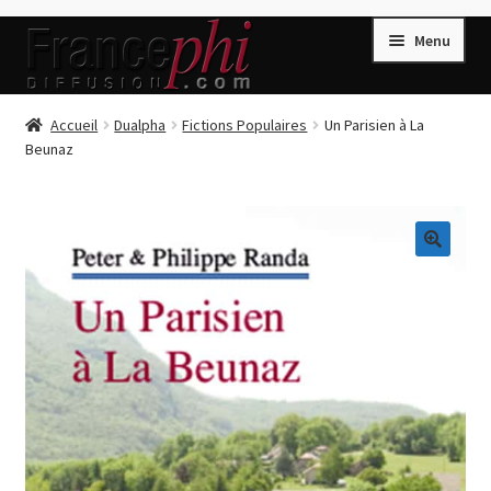
Aller
Aller
Menu
à
au
la
contenu
navigation
Accueil
Accueil
Dualpha
Fictions Populaires
Un Parisien à La
Beunaz
Accueil
Caisse
Compte
🔍
Conditions de Vente
Connection
Enregistrement
Listes d’Envies
Livres de Peter Randa
Livres de Philippe Randa