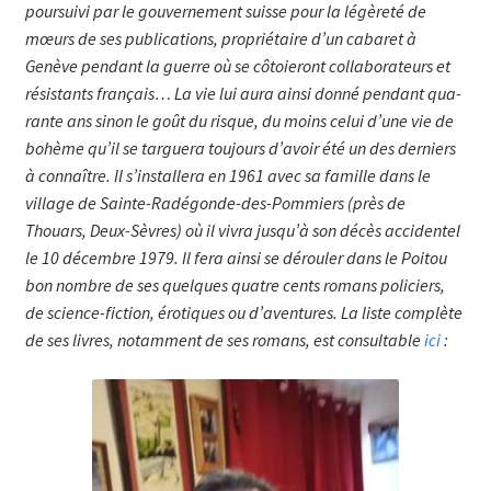
poursuivi par le gou­ver­nement suisse pour la légèreté de
mœurs de ses publications, pro­prié­taire d’un cabaret à
Genève pendant la guerre où se côtoieront collabo­ra­teurs et
résistants français… La vie lui aura ainsi donné pendant qua­
rante ans sinon le goût du risque, du moins celui d’une vie de
bohème qu’il se targuera toujours d’avoir été un des derniers
à connaître. Il s’installera en 1961 avec sa famille dans le
village de Sainte-Radégonde-des-Pommiers (près de
Thouars, Deux-Sèvres) où il vivra jusqu’à son décès accidentel
le 10 décembre 1979. Il fera ainsi se dérouler dans le Poitou
bon nombre de ses quelques quatre cents romans policiers,
de science-fiction, érotiques ou d’aventures. La liste complète
de ses livres, no­tam­­ment de ses romans, est consulta­ble
ici
: