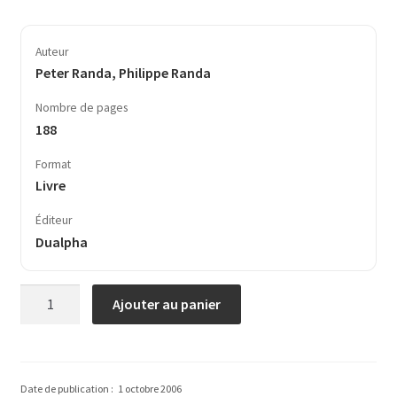
Auteur
Peter Randa, Philippe Randa
Nombre de pages
188
Format
Livre
Éditeur
Dualpha
quantité
Ajouter au panier
de
Un
Parisien
à
Date de publication :
1 octobre 2006