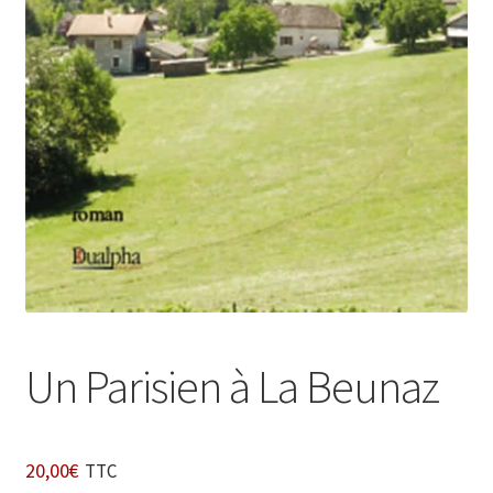
Login Customizer
Newsletter
Nous Contacter
Panier
Politique de confidentialité et cookies
Qui sommes-nous ?
Soutien à Philippe Randa
Suivi de la Commande
Un Parisien à La Beunaz
20,00
€
TTC