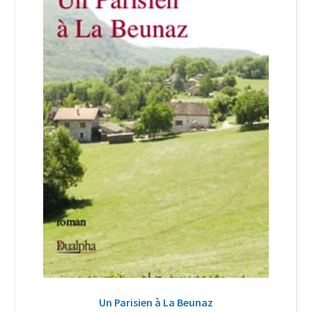
Login Customizer
Newsletter
Nous Contacter
Panier
Politique de confidentialité et cookies
Qui sommes-nous ?
Soutien à Philippe Randa
Suivi de la Commande
Un Parisien à La Beunaz