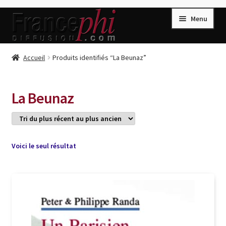
Aller
Aller
Menu
à
au
la
contenu
navigation
Accueil
Accueil
Produits identifiés “La Beunaz”
Accueil
Caisse
La Beunaz
Compte
Conditions de Vente
Connection
Voici le seul résultat
Enregistrement
Listes d’Envies
Livres de Peter Randa
Livres de Philippe Randa