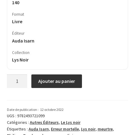
140
Format
Livre
Éditeur
Auda Isarn
Collection
Lys Noir
quantité
Ajouter au panier
de
Erreur
mortelle
Date de publication :
12 octobre 2022
UGS :
9782493721099
Catégories :
Autres Éditeurs
,
Le Lys noir
Étiquettes :
Auda Isarn
,
Erreur mortelle
,
Lys noir
,
meurtre
,