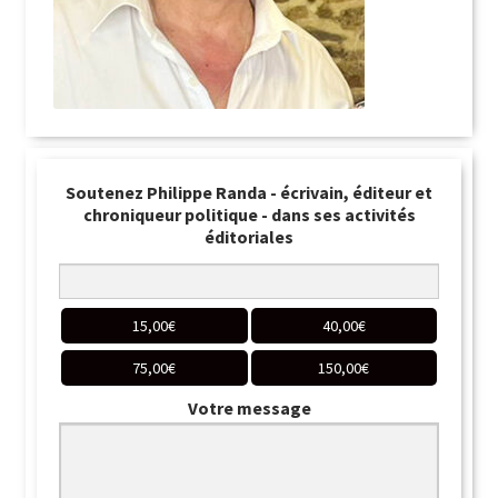
Soutenez Philippe Randa - écrivain, éditeur et
chroniqueur politique - dans ses activités
éditoriales
15,00
€
40,00
€
75,00
€
150,00
€
Votre message