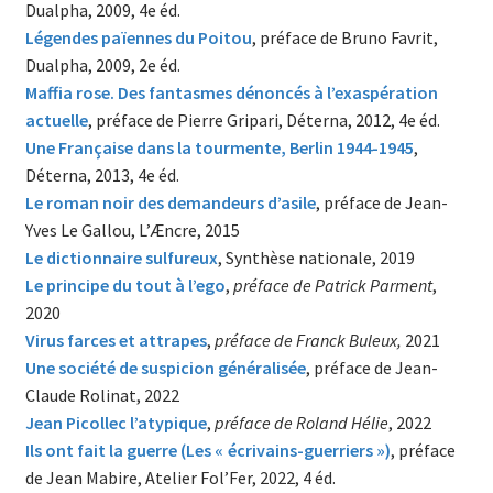
Dualpha, 2009, 4e éd.
Légendes païennes du Po
itou
, préface de Bruno Favrit,
Dualpha, 2009, 2e éd.
Maffia rose. Des fantasmes dénoncés à l’exaspération
actuelle
, préface de Pierre Gripari, Déterna, 2012, 4e éd.
Une Française dans la tourmente, Berlin 1944-1945
,
Déterna, 2013, 4e éd.
Le roman noir des demandeurs d’asile
, préface de Jean-
Yves Le Gallou, L’Æncre, 2015
Le dictionnaire sulfureux
, Synthèse nationale, 2019
Le principe du tout à l’ego
,
préface de Patrick Parment
,
2020
Virus farces et attrapes
,
préface de Franck Buleux,
2021
Une société de suspicion généralisée
, préface de Jean-
Claude Rolinat, 2022
Jean Picollec l’atypique
,
préface de Roland Hélie
, 2022
Ils ont fait la guerre (Les « écrivains-guerriers »)
, préface
de Jean Mabire, Atelier Fol’Fer, 2022, 4 éd.