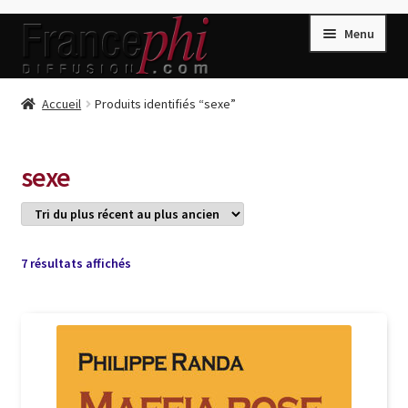
Aller
Aller
Menu
à
au
la
contenu
navigation
Accueil
Accueil
Produits identifiés “sexe”
Accueil
Caisse
sexe
Compte
Conditions de Vente
Connection
Trié
7 résultats affichés
du
Enregistrement
plus
récent
Listes d’Envies
au
plus
Livres de Peter Randa
ancien
Livres de Philippe Randa