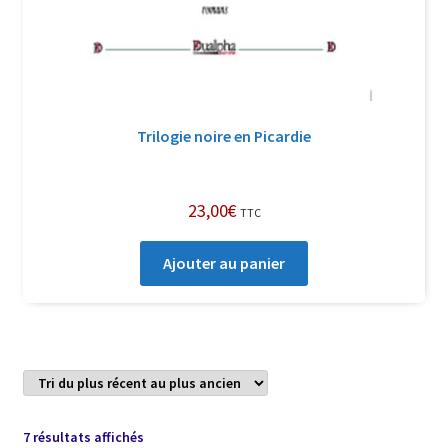
Trilogie noire en Picardie
23,00
€
TTC
Ajouter au panier
Trié
7 résultats affichés