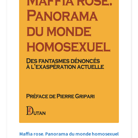
Login Customizer
Newsletter
Nous Contacter
Panier
Politique de confidentialité et cookies
Qui sommes-nous ?
Soutien à Philippe Randa
Suivi de la Commande
Maffia rose. Panorama du monde homosexuel