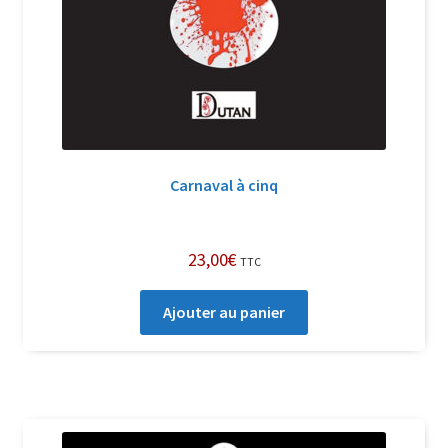
Carnaval à cinq
23,00
€
TTC
Ajouter au panier