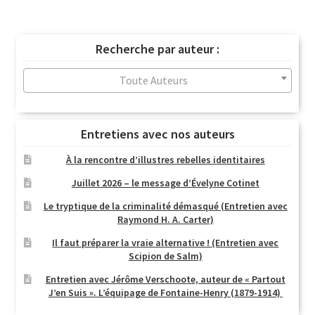
du
plus
récent
Recherche par auteur :
au
plus
Toute Auteurs
ancien
Entretiens avec nos auteurs
À la rencontre d’illustres rebelles identitaires
Juillet 2026 – le message d’Évelyne Cotinet
Le tryptique de la criminalité démasqué (Entretien avec
Raymond H. A. Carter)
Il faut préparer la vraie alternative ! (Entretien avec
Scipion de Salm)
Entretien avec Jérôme Verschoote, auteur de « Partout
J’en Suis ». L’équipage de Fontaine-Henry (1879-1914)