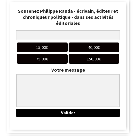
Soutenez Philippe Randa - écrivain, éditeur et
chroniqueur politique - dans ses activités
éditoriales
15,00
€
40,00
€
75,00
€
150,00
€
Votre message