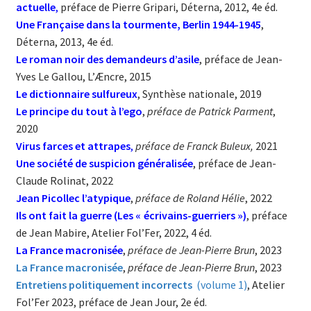
actuelle
,
préface de Pierre Gripari, Déterna, 2012, 4e éd.
Une Française dans la tourmente, Berlin 1944-1945
,
Déterna, 2013, 4e éd.
Le roman noir des demandeurs d’asile
, préface de Jean-
Yves Le Gallou, L’Æncre, 2015
Le dictionnaire sulfureux
, Synthèse nationale, 2019
Le principe du tout à l’ego
,
préface de Patrick Parment
,
2020
Virus farces et attrapes
,
préface de Franck Buleux,
2021
Une société de suspicion généralisée
, préface de Jean-
Claude Rolinat, 2022
Jean Picollec l’atypique
,
préface de Roland Hélie
, 2022
Ils ont fait la guerre (Les « écrivains-guerriers »)
, préface
de Jean Mabire, Atelier Fol’Fer, 2022, 4 éd.
La France macronisée
,
préface de Jean-Pierre Brun
, 2023
La France macronisée
,
préface de Jean-Pierre Brun
, 2023
Entretiens politiquement incorrects
(volume 1)
, Atelier
Fol’Fer 2023, préface de Jean Jour, 2e éd.