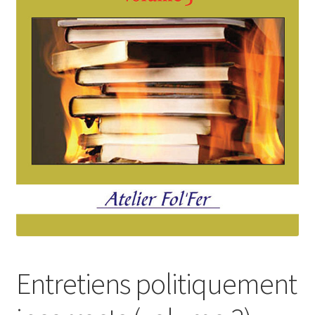
Login Customizer
Newsletter
Nous Contacter
Panier
Politique de confidentialité et cookies
Qui sommes-nous ?
Soutien à Philippe Randa
Suivi de la Commande
Entretiens politiquement