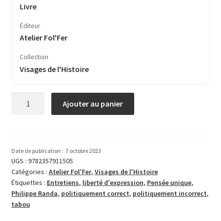
Livre
Éditeur
Atelier Fol'Fer
Collection
Visages de l'Histoire
quantité
Ajouter au panier
de
Entretiens
politiquement
incorrects
Date de publication :
7 octobre 2023
(volume
UGS :
9782357911505
Catégories :
Atelier Fol'Fer
,
Visages de l'Histoire
3)
Étiquettes :
Entretiens
,
liberté d'expression
,
Pensée unique
,
Philippe Randa
,
politiquement correct
,
politiquement incorrect
,
tabou