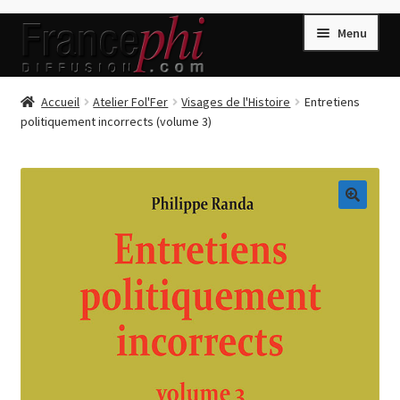
Aller
Aller
Menu
à
au
la
contenu
navigation
Accueil
Accueil
Atelier Fol'Fer
Visages de l'Histoire
Entretiens
politiquement incorrects (volume 3)
Accueil
Caisse
Compte
🔍
Conditions de Vente
Connection
Enregistrement
Listes d’Envies
Livres de Peter Randa
Livres de Philippe Randa