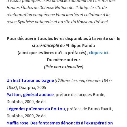
d’essais politiques. Il est un ancien auditeur de l’Institut des
Hautes Études de Défense Nationale. Il dirige le site de
réinformation européenne EuroLibertés et collabore à la
revue Synthèse nationale et au site du Nouveau Présent.
Pour découvrir tous les livres disponibles à la vente sur le
site
Francephi
de Philippe Randa
(ainsi que les livres qu’il a préfacés),
cliquez ici
.
Du même auteur
(liste non-exhaustive)
Un Instituteur au bagne
(L’Affaire Lesnier, Gironde 1847-
1853)
, Dualpha, 2005
Patton, général audace
, préface de Jacques Borde,
Dualpha, 2009, 4e éd.
Légendes païennes du Po
itou
, préface de Bruno Favrit,
Dualpha, 2009, 2e éd.
Maffia rose. Des fantasmes dénoncés à l’exaspération