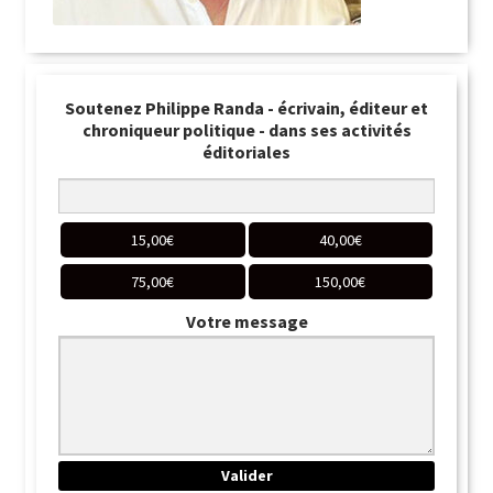
Soutenez Philippe Randa - écrivain, éditeur et
chroniqueur politique - dans ses activités
éditoriales
15,00
€
40,00
€
75,00
€
150,00
€
Votre message