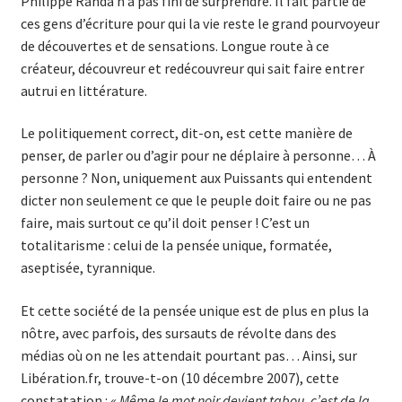
Philippe Randa n’a pas fini de surprendre. Il fait partie de
ces gens d’écriture pour qui la vie reste le grand pourvoyeur
de découvertes et de sensations. Longue route à ce
créateur, découvreur et redécouvreur qui sait faire entrer
autrui en littérature.
Le politiquement correct, dit-on, est cette manière de
penser, de parler ou d’agir pour ne déplaire à personne… À
personne ? Non, uniquement aux Puissants qui entendent
dicter non seulement ce que le peuple doit faire ou ne pas
faire, mais surtout ce qu’il doit penser ! C’est un
totalitarisme : celui de la pensée unique, formatée,
aseptisée, tyrannique.
Et cette société de la pensée unique est de plus en plus la
nôtre, avec parfois, des sursauts de révolte dans des
médias où on ne les attendait pourtant pas… Ainsi, sur
Libération.fr, trouve-t-on (10 décembre 2007), cette
constatation : «
Même le mot noir devient tabou, c’est de la