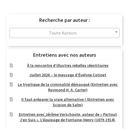
du
plus
récent
Recherche par auteur :
au
plus
Toute Auteurs
ancien
Entretiens avec nos auteurs
À la rencontre d’illustres rebelles identitaires
Juillet 2026 – le message d’Évelyne Cotinet
Le tryptique de la criminalité démasqué (Entretien avec
Raymond H. A. Carter)
Il faut préparer la vraie alternative ! (Entretien avec
Scipion de Salm)
Entretien avec Jérôme Verschoote, auteur de « Partout
J’en Suis ». L’équipage de Fontaine-Henry (1879-1914)