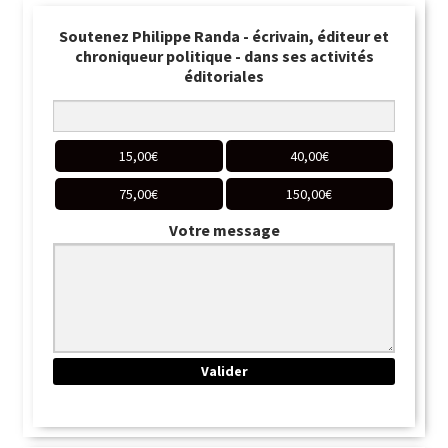
Soutenez Philippe Randa - écrivain, éditeur et
chroniqueur politique - dans ses activités
éditoriales
15,00
€
40,00
€
75,00
€
150,00
€
Votre message