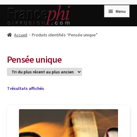
Aller
Aller
Menu
à
au
la
contenu
navigation
Accueil
Accueil
Produits identifiés “Pensée unique”
Accueil
Caisse
Pensée unique
Compte
Conditions de Vente
Connection
Trié
7 résultats affichés
du
Enregistrement
plus
récent
Listes d’Envies
au
plus
Livres de Peter Randa
ancien
Livres de Philippe Randa