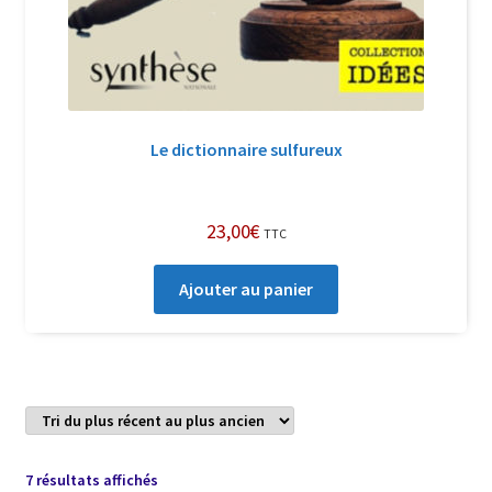
Le dictionnaire sulfureux
23,00
€
TTC
Ajouter au panier
Trié
7 résultats affichés