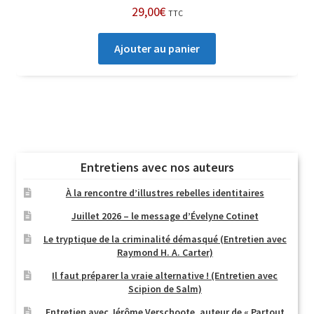
29,00
€
TTC
Ajouter au panier
Entretiens avec nos auteurs
À la rencontre d’illustres rebelles identitaires
Juillet 2026 – le message d’Évelyne Cotinet
Le tryptique de la criminalité démasqué (Entretien avec
Raymond H. A. Carter)
Il faut préparer la vraie alternative ! (Entretien avec
Scipion de Salm)
Entretien avec Jérôme Verschoote, auteur de « Partout