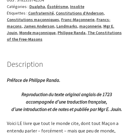
UGS :
9782353742554
Catégories :
Dualpha
,
Ésotérisme
,
Insolite
Étiquettes :
Confraternité
,
Constitutions d’Anderson
,
Constitutions maçonniques
,
Franc-Maçonnerie
,
Francs-
maçons
,
James Anderson
,
Landmarks
,
maçonnerie
,
Mgr E.
Jouin
,
Monde maçonnique
,
Philippe Randa
,
The Constitutions
of the Free-Masons
Description
Préface de Philippe Randa.
Reproduction du texte original anglais de 1723
accompagnée d’une traduction française,
d’une introduction et de notes et publiée par Mgr E. Jouin.
Voici LE livre que tout le monde cite, dont tout Maçon a
entendu parler – forcément – mais que peu de monde,