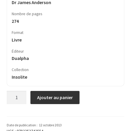
Dr James Anderson
Nombre de pages
274
Format
Livre
Éditeur
Dualpha
Collection
Insolite
quantité
Ajouter au panier
de
Livre
des
Constitutions
Date de publication :
12 octobre 2013
maçonniques