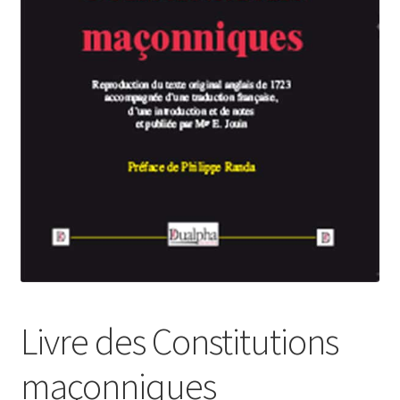
Login Customizer
Newsletter
Nous Contacter
Panier
Politique de confidentialité et cookies
Qui sommes-nous ?
Soutien à Philippe Randa
Suivi de la Commande
Livre des Constitutions
maçonniques