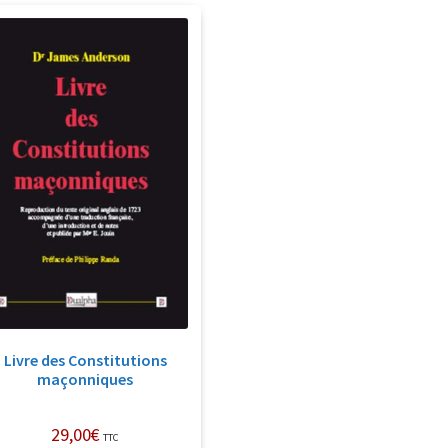
Livre des Constitutions
maçonniques
29,00
€
TTC