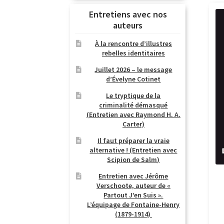
Entretiens avec nos
auteurs
À la rencontre d’illustres
rebelles identitaires
Juillet 2026 – le message
d’Évelyne Cotinet
Le tryptique de la
criminalité démasqué
(Entretien avec Raymond H. A.
Carter)
Il faut préparer la vraie
alternative ! (Entretien avec
Scipion de Salm)
Entretien avec Jérôme
Verschoote, auteur de «
Partout J’en Suis ».
L’équipage de Fontaine-Henry
(1879-1914)