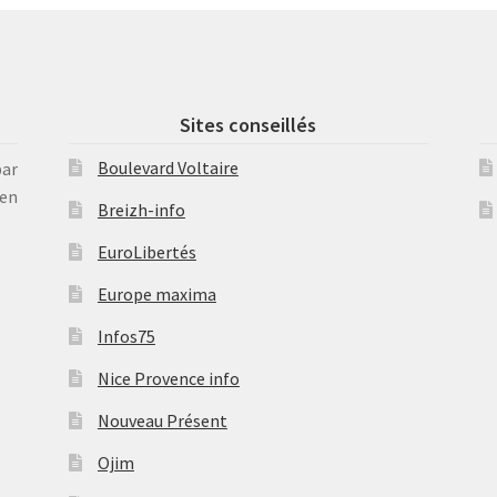
Sites conseillés
Boulevard Voltaire
par
en
Breizh-info
EuroLibertés
Europe maxima
Infos75
Nice Provence info
Nouveau Présent
Ojim