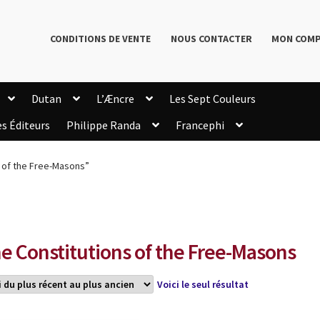
CONDITIONS DE VENTE
NOUS CONTACTER
MON COM
Dutan
L’Æncre
Les Sept Couleurs
es Éditeurs
Philippe Randa
Francephi
onditions de Vente
Connection
Enregistrement
s of the Free-Masons”
Livres de Philippe Randa
Login Customizer
Newsletter
onfidentialité et cookies
Qui sommes-nous ?
mmande
e Constitutions of the Free-Masons
Voici le seul résultat