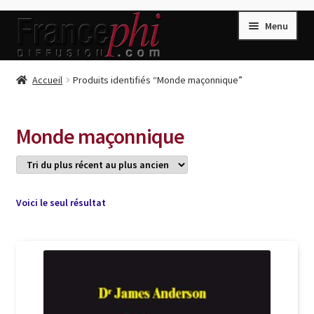
Aller
Aller
Menu
à
au
la
contenu
navigation
Accueil
Accueil
Produits identifiés “Monde maçonnique”
Accueil
Caisse
Monde maçonnique
Compte
Conditions de Vente
Connection
Voici le seul résultat
Enregistrement
Listes d’Envies
Livres de Peter Randa
Livres de Philippe Randa