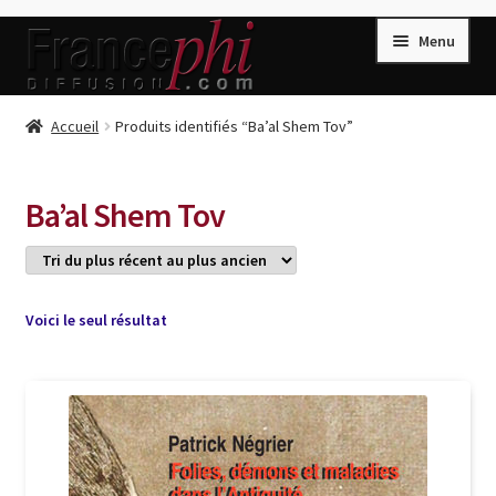
Aller
Aller
Menu
à
au
la
contenu
navigation
Accueil
Accueil
Produits identifiés “Ba’al Shem Tov”
Accueil
Caisse
Ba’al Shem Tov
Compte
Conditions de Vente
Connection
Voici le seul résultat
Enregistrement
Listes d’Envies
Livres de Peter Randa
Livres de Philippe Randa