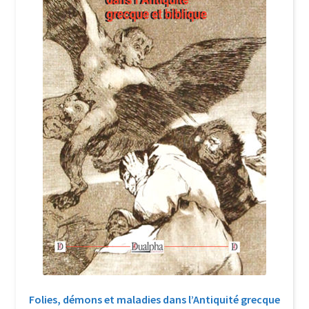
Login Customizer
Newsletter
Nous Contacter
Panier
Politique de confidentialité et cookies
Qui sommes-nous ?
Soutien à Philippe Randa
Suivi de la Commande
Folies, démons et maladies dans l’Antiquité grecque