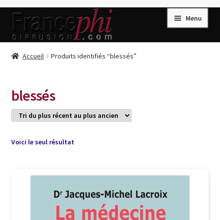
Aller
Aller
Menu
à
au
la
contenu
navigation
Accueil
Accueil
Produits identifiés “blessés”
Accueil
Caisse
blessés
Compte
Conditions de Vente
Connection
Voici le seul résultat
Enregistrement
Listes d’Envies
Livres de Peter Randa
Livres de Philippe Randa