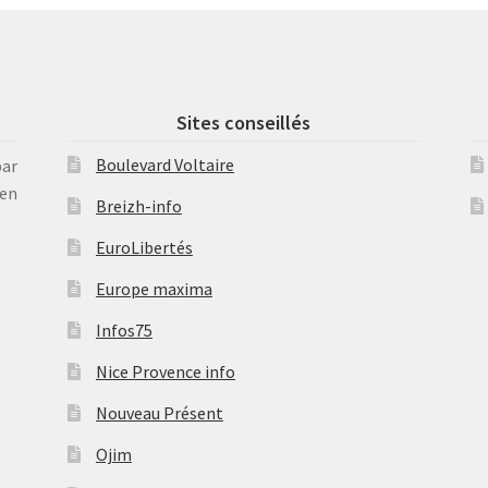
Sites conseillés
Boulevard Voltaire
par
en
Breizh-info
EuroLibertés
Europe maxima
Infos75
Nice Provence info
Nouveau Présent
Ojim