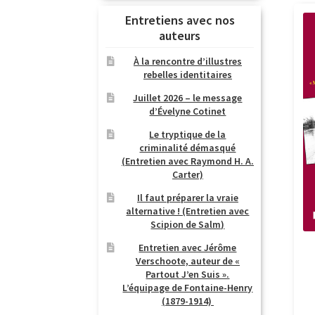
Entretiens avec nos
auteurs
À la rencontre d’illustres
rebelles identitaires
Juillet 2026 – le message
d’Évelyne Cotinet
Le tryptique de la
criminalité démasqué
(Entretien avec Raymond H. A.
Carter)
Il faut préparer la vraie
alternative ! (Entretien avec
Scipion de Salm)
Entretien avec Jérôme
Verschoote, auteur de «
Partout J’en Suis ».
L’équipage de Fontaine-Henry
(1879-1914)