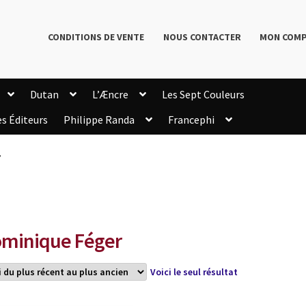
CONDITIONS DE VENTE
NOUS CONTACTER
MON COM
Dutan
L’Æncre
Les Sept Couleurs
es Éditeurs
Philippe Randa
Francephi
onditions de Vente
Connection
Enregistrement
”
Livres de Philippe Randa
Login Customizer
Newsletter
onfidentialité et cookies
Qui sommes-nous ?
mmande
minique Féger
Voici le seul résultat