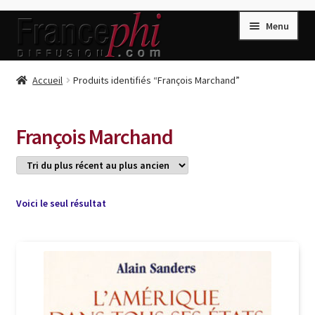
Aller
Aller
Menu
à
au
la
contenu
navigation
Accueil
Accueil
Produits identifiés “François Marchand”
Accueil
Caisse
François Marchand
Compte
Conditions de Vente
Connection
Voici le seul résultat
Enregistrement
Listes d’Envies
Livres de Peter Randa
Livres de Philippe Randa