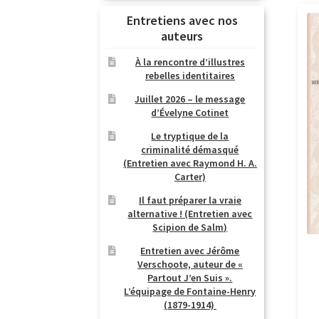
Entretiens avec nos
auteurs
À la rencontre d’illustres
rebelles identitaires
Juillet 2026 – le message
d’Évelyne Cotinet
Le tryptique de la
criminalité démasqué
(Entretien avec Raymond H. A.
Carter)
Il faut préparer la vraie
alternative ! (Entretien avec
Scipion de Salm)
Entretien avec Jérôme
Verschoote, auteur de «
Partout J’en Suis ».
L’équipage de Fontaine-Henry
(1879-1914)