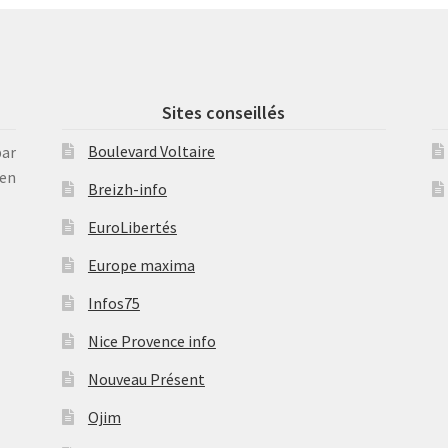
Sites conseillés
Boulevard Voltaire
par
en
Breizh-info
EuroLibertés
Europe maxima
Infos75
Nice Provence info
Nouveau Présent
Ojim