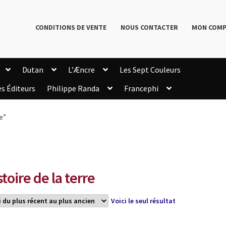
CONDITIONS DE VENTE
NOUS CONTACTER
MON COM
Dutan
L’Æncre
Les Sept Couleurs
es Éditeurs
Philippe Randa
Francephi
onditions de Vente
Connection
Enregistrement
re”
Livres de Philippe Randa
Login Customizer
Newsletter
onfidentialité et cookies
Qui sommes-nous ?
mmande
stoire de la terre
Voici le seul résultat