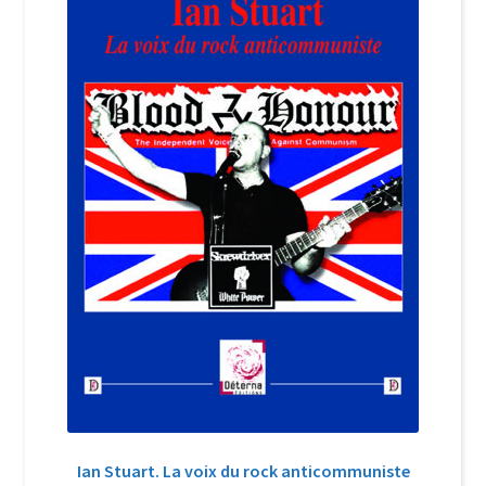
Login Customizer
Newsletter
Nous Contacter
Panier
Politique de confidentialité et cookies
Qui sommes-nous ?
Soutien à Philippe Randa
Suivi de la Commande
Ian Stuart. La voix du rock anticommuniste