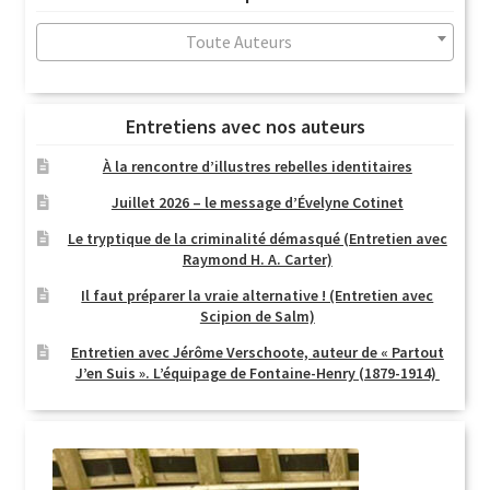
au
plus
Toute Auteurs
ancien
Entretiens avec nos auteurs
À la rencontre d’illustres rebelles identitaires
Juillet 2026 – le message d’Évelyne Cotinet
Le tryptique de la criminalité démasqué (Entretien avec
Raymond H. A. Carter)
Il faut préparer la vraie alternative ! (Entretien avec
Scipion de Salm)
Entretien avec Jérôme Verschoote, auteur de « Partout
J’en Suis ». L’équipage de Fontaine-Henry (1879-1914)