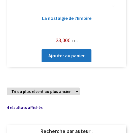
La nostalgie de l’Empire
23,00
€
TTC
Ajouter au panier
Trié
4 résultats affichés
du
plus
récent
Recherche par auteur :