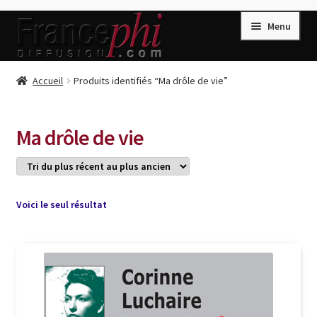
Aller
Aller
Menu
à
au
la
contenu
navigation
Accueil
Accueil
Produits identifiés “Ma drôle de vie”
Accueil
Caisse
Ma drôle de vie
Compte
Conditions de Vente
Connection
Voici le seul résultat
Enregistrement
Listes d’Envies
Livres de Peter Randa
Livres de Philippe Randa