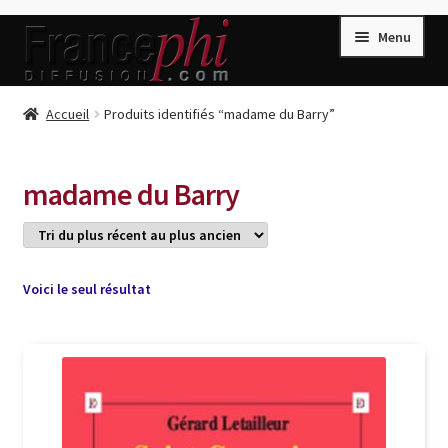
Aller
Aller
Menu
à
au
la
contenu
navigation
Accueil
Accueil
Produits identifiés “madame du Barry”
Accueil
Caisse
madame du Barry
Compte
Conditions de Vente
Connection
Voici le seul résultat
Enregistrement
Listes d’Envies
Livres de Peter Randa
Livres de Philippe Randa