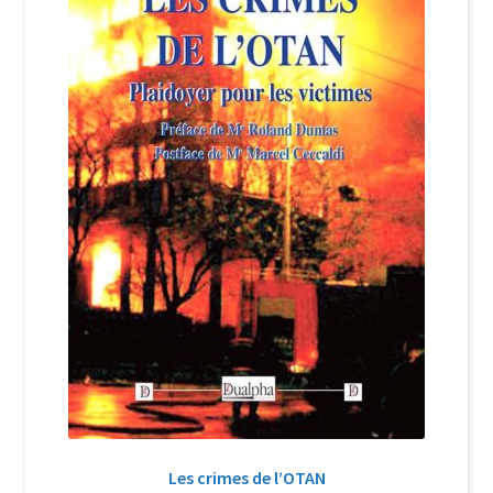
Login Customizer
Newsletter
Nous Contacter
Panier
Politique de confidentialité et cookies
Qui sommes-nous ?
Soutien à Philippe Randa
Suivi de la Commande
Les crimes de l’OTAN