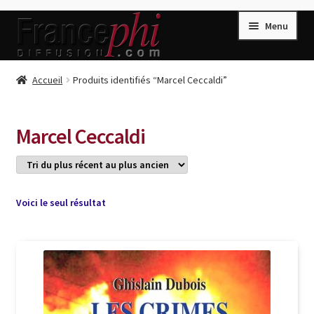
Aller
Aller
Menu
à
au
la
contenu
navigation
Accueil
Accueil
Produits identifiés “Marcel Ceccaldi”
Accueil
Caisse
Marcel Ceccaldi
Compte
Conditions de Vente
Connection
Voici le seul résultat
Enregistrement
Listes d’Envies
Livres de Peter Randa
Livres de Philippe Randa