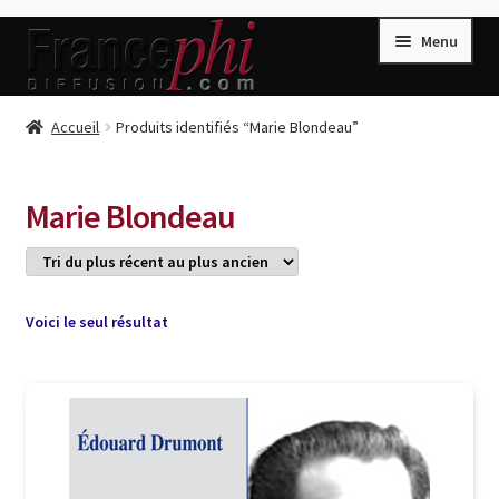
Aller
Aller
Menu
à
au
la
contenu
navigation
Accueil
Accueil
Produits identifiés “Marie Blondeau”
Accueil
Caisse
Marie Blondeau
Compte
Conditions de Vente
Connection
Voici le seul résultat
Enregistrement
Listes d’Envies
Livres de Peter Randa
Livres de Philippe Randa