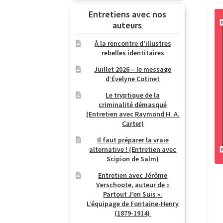
Entretiens avec nos
auteurs
À la rencontre d’illustres
rebelles identitaires
Juillet 2026 – le message
d’Évelyne Cotinet
Le tryptique de la
criminalité démasqué
(Entretien avec Raymond H. A.
Carter)
Il faut préparer la vraie
alternative ! (Entretien avec
Scipion de Salm)
Entretien avec Jérôme
Verschoote, auteur de «
Partout J’en Suis ».
L’équipage de Fontaine-Henry
(1879-1914)