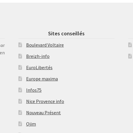
Sites conseillés
Boulevard Voltaire
par
en
Breizh-info
EuroLibertés
Europe maxima
Infos75
Nice Provence info
Nouveau Présent
Ojim