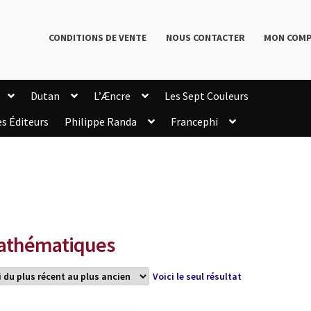
CONDITIONS DE VENTE
NOUS CONTACTER
MON COM
Dutan
L’Æncre
Les Sept Couleurs
es Éditeurs
Philippe Randa
Francephi
onditions de Vente
Connection
Enregistrement
Livres de Philippe Randa
Login Customizer
Newsletter
onfidentialité et cookies
Qui sommes-nous ?
mmande
thématiques
Voici le seul résultat