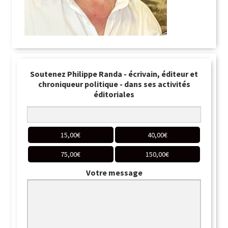
Soutenez Philippe Randa - écrivain, éditeur et
chroniqueur politique - dans ses activités
éditoriales
15,00
€
40,00
€
75,00
€
150,00
€
Votre message