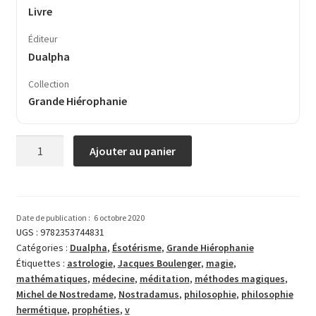
Livre
Éditeur
Dualpha
Collection
Grande Hiérophanie
quantité
Ajouter au panier
de
Nostradamus
et
ses
Date de publication :
6 octobre 2020
prophéties
UGS :
9782353744831
Catégories :
Dualpha
,
Ésotérisme
,
Grande Hiérophanie
Étiquettes :
astrologie
,
Jacques Boulenger
,
magie
,
mathématiques
,
médecine
,
méditation
,
méthodes magiques
,
Michel de Nostredame
,
Nostradamus
,
philosophie
,
philosophie
hermétique
,
prophéties
,
v