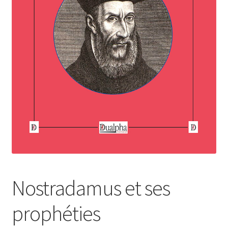
Login Customizer
Newsletter
Nous Contacter
Panier
Politique de confidentialité et cookies
Qui sommes-nous ?
Soutien à Philippe Randa
Suivi de la Commande
Nostradamus et ses
prophéties