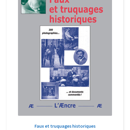
Login Customizer
Newsletter
Nous Contacter
Panier
Politique de confidentialité et cookies
Qui sommes-nous ?
Soutien à Philippe Randa
Suivi de la Commande
Faux et truquages historiques