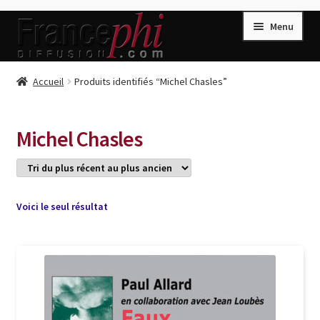
Aller
Aller
Menu
à
au
la
contenu
navigation
Accueil
Accueil
Produits identifiés “Michel Chasles”
Accueil
Caisse
Michel Chasles
Compte
Conditions de Vente
Connection
Voici le seul résultat
Enregistrement
Listes d’Envies
Livres de Peter Randa
Livres de Philippe Randa