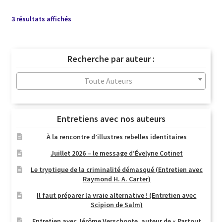
Trié
3 résultats affichés
du
plus
récent
Recherche par auteur :
au
plus
Toute Auteurs
ancien
Entretiens avec nos auteurs
À la rencontre d’illustres rebelles identitaires
Juillet 2026 – le message d’Évelyne Cotinet
Le tryptique de la criminalité démasqué (Entretien avec
Raymond H. A. Carter)
Il faut préparer la vraie alternative ! (Entretien avec
Scipion de Salm)
Entretien avec Jérôme Verschoote, auteur de « Partout