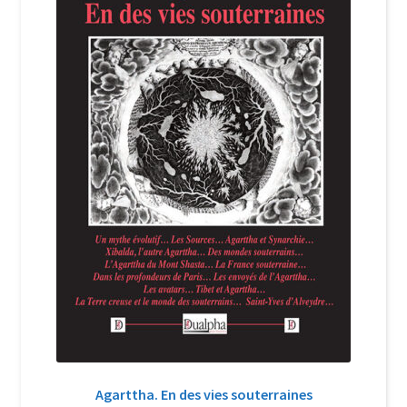
Login Customizer
Newsletter
Nous Contacter
Panier
Politique de confidentialité et cookies
Qui sommes-nous ?
Soutien à Philippe Randa
Suivi de la Commande
Agarttha. En des vies souterraines