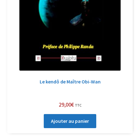
Le kendô de Maître Obi-Wan
29,00
€
TTC
Ajouter au panier