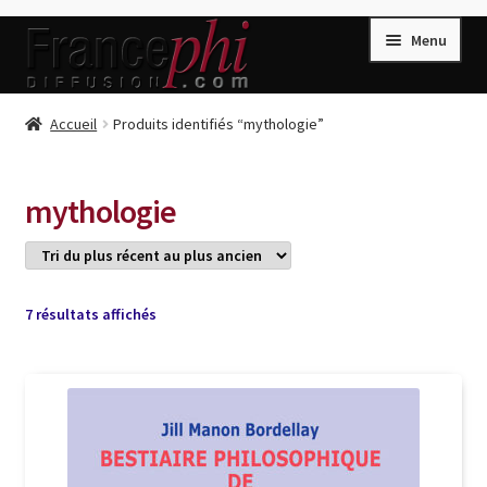
Aller
Aller
Menu
à
au
la
contenu
navigation
Accueil
Accueil
Produits identifiés “mythologie”
Accueil
Caisse
mythologie
Compte
Conditions de Vente
Connection
Trié
7 résultats affichés
du
Enregistrement
plus
récent
Listes d’Envies
au
plus
Livres de Peter Randa
ancien
Livres de Philippe Randa