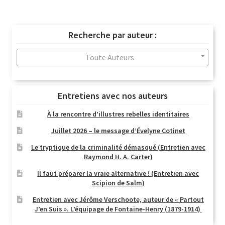
du
plus
récent
Recherche par auteur :
au
plus
Toute Auteurs
ancien
Entretiens avec nos auteurs
À la rencontre d’illustres rebelles identitaires
Juillet 2026 – le message d’Évelyne Cotinet
Le tryptique de la criminalité démasqué (Entretien avec
Raymond H. A. Carter)
Il faut préparer la vraie alternative ! (Entretien avec
Scipion de Salm)
Entretien avec Jérôme Verschoote, auteur de « Partout
J’en Suis ». L’équipage de Fontaine-Henry (1879-1914)