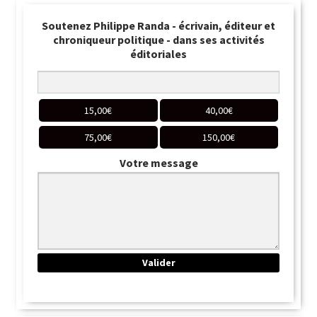
Soutenez Philippe Randa - écrivain, éditeur et
chroniqueur politique - dans ses activités
éditoriales
15,00
€
40,00
€
75,00
€
150,00
€
Votre message