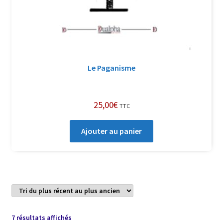
­­­Le Paganisme
25,00
€
TTC
Ajouter au panier
Trié
7 résultats affichés