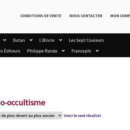
CONDITIONS DE VENTE
NOUS CONTACTER
MON COM
Dutan
L’Æncre
Les Sept Couleurs
es Éditeurs
Philippe Randa
Francephi
onditions de Vente
Connection
Enregistrement
Livres de Philippe Randa
Login Customizer
Newsletter
onfidentialité et cookies
Qui sommes-nous ?
mmande
o-occultisme
Voici le seul résultat