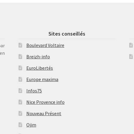
Sites conseillés
Boulevard Voltaire
par
en
Breizh-info
EuroLibertés
Europe maxima
Infos75
Nice Provence info
Nouveau Présent
Ojim