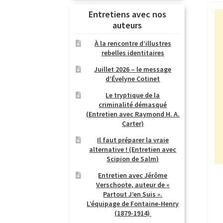
Entretiens avec nos
auteurs
À la rencontre d’illustres
rebelles identitaires
Juillet 2026 – le message
d’Évelyne Cotinet
Le tryptique de la
criminalité démasqué
(Entretien avec Raymond H. A.
Carter)
Il faut préparer la vraie
alternative ! (Entretien avec
Scipion de Salm)
Entretien avec Jérôme
Verschoote, auteur de «
Partout J’en Suis ».
L’équipage de Fontaine-Henry
(1879-1914)