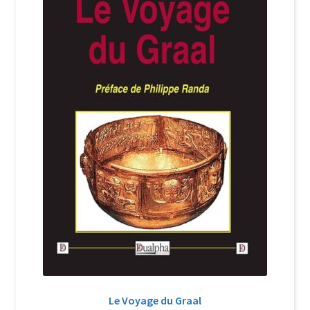
Login Customizer
Newsletter
Nous Contacter
Panier
Politique de confidentialité et cookies
Qui sommes-nous ?
Soutien à Philippe Randa
Suivi de la Commande
Le Voyage du Graal