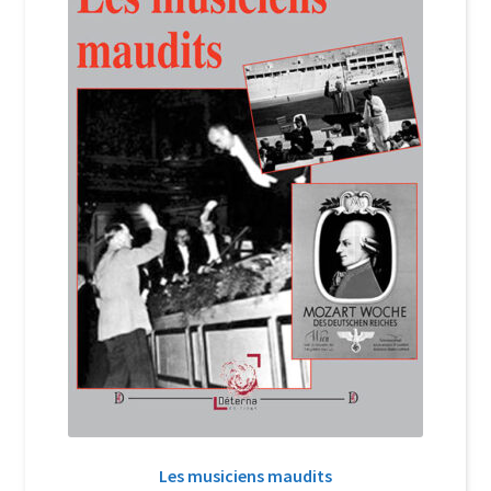
Login Customizer
Newsletter
Nous Contacter
Panier
Politique de confidentialité et cookies
Qui sommes-nous ?
Soutien à Philippe Randa
Suivi de la Commande
Les musiciens maudits