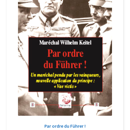
Login Customizer
Newsletter
Nous Contacter
Panier
Politique de confidentialité et cookies
Qui sommes-nous ?
Soutien à Philippe Randa
Suivi de la Commande
Par ordre du Führer !