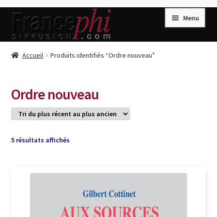
Aller
Aller
Menu
à
au
la
contenu
navigation
Accueil
Accueil
Produits identifiés “Ordre nouveau”
Accueil
Caisse
Ordre nouveau
Compte
Conditions de Vente
Connection
Trié
5 résultats affichés
du
Enregistrement
plus
récent
Listes d’Envies
au
plus
Livres de Peter Randa
ancien
Livres de Philippe Randa