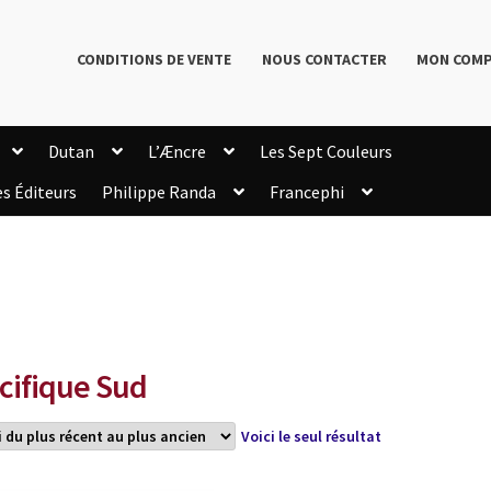
CONDITIONS DE VENTE
NOUS CONTACTER
MON COM
Dutan
L’Æncre
Les Sept Couleurs
es Éditeurs
Philippe Randa
Francephi
onditions de Vente
Connection
Enregistrement
Livres de Philippe Randa
Login Customizer
Newsletter
onfidentialité et cookies
Qui sommes-nous ?
mmande
cifique Sud
Voici le seul résultat