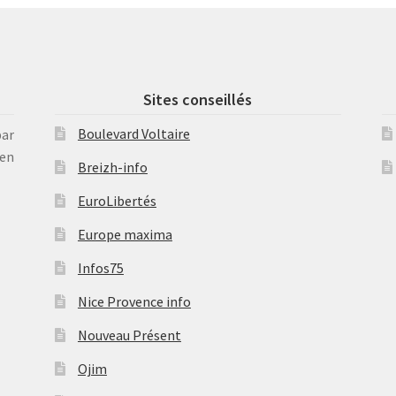
Sites conseillés
Boulevard Voltaire
par
en
Breizh-info
EuroLibertés
Europe maxima
Infos75
Nice Provence info
Nouveau Présent
Ojim