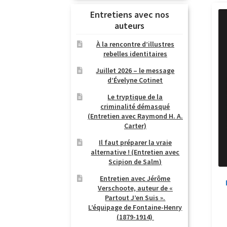
Entretiens avec nos
auteurs
À la rencontre d’illustres
rebelles identitaires
Juillet 2026 – le message
d’Évelyne Cotinet
Le tryptique de la
criminalité démasqué
(Entretien avec Raymond H. A.
Carter)
Il faut préparer la vraie
alternative ! (Entretien avec
Scipion de Salm)
Entretien avec Jérôme
Verschoote, auteur de «
Partout J’en Suis ».
L’équipage de Fontaine-Henry
(1879-1914)