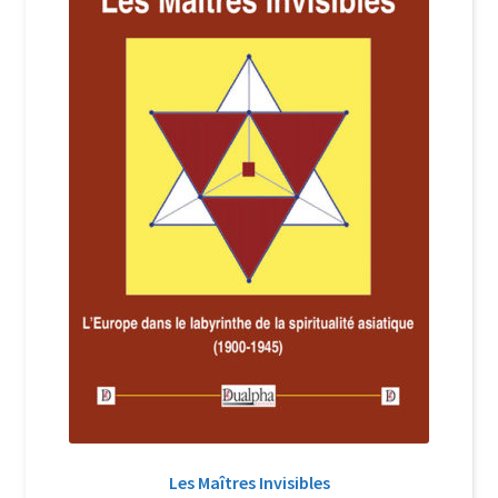
Login Customizer
Newsletter
Nous Contacter
Panier
Politique de confidentialité et cookies
Qui sommes-nous ?
Soutien à Philippe Randa
Suivi de la Commande
Les Maîtres Invisibles