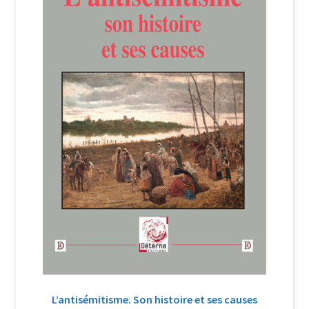
Login Customizer
Newsletter
Nous Contacter
Panier
Politique de confidentialité et cookies
Qui sommes-nous ?
Soutien à Philippe Randa
Suivi de la Commande
L’antisémitisme. Son histoire et ses causes