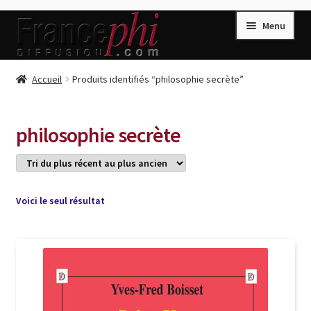
Aller
Aller
Menu
à
au
la
contenu
navigation
Accueil
Accueil
Produits identifiés “philosophie secrète”
Accueil
Caisse
philosophie secrète
Compte
Conditions de Vente
Connection
Voici le seul résultat
Enregistrement
Listes d’Envies
Livres de Peter Randa
Livres de Philippe Randa