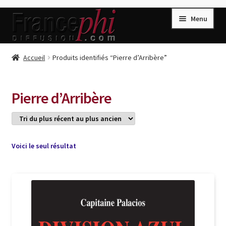
Aller
Aller
Menu
à
au
la
contenu
navigation
Accueil
Accueil
Produits identifiés “Pierre d’Arribère”
Accueil
Caisse
Pierre d’Arribère
Compte
Conditions de Vente
Connection
Voici le seul résultat
Enregistrement
Listes d’Envies
Livres de Peter Randa
Livres de Philippe Randa