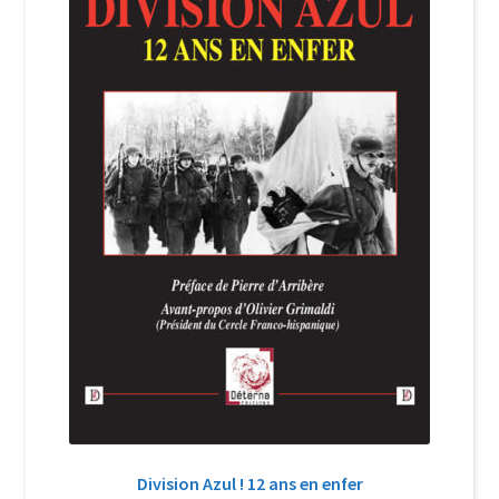
Login Customizer
Newsletter
Nous Contacter
Panier
Politique de confidentialité et cookies
Qui sommes-nous ?
Soutien à Philippe Randa
Suivi de la Commande
Division Azul ! 12 ans en enfer