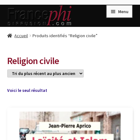
Aller
Aller
Menu
à
au
la
contenu
navigation
Accueil
Accueil
Produits identifiés “Religion civile”
Accueil
Caisse
Religion civile
Compte
Conditions de Vente
Connection
Voici le seul résultat
Enregistrement
Listes d’Envies
Livres de Peter Randa
Livres de Philippe Randa