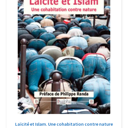
Login Customizer
Newsletter
Nous Contacter
Panier
Politique de confidentialité et cookies
Qui sommes-nous ?
Soutien à Philippe Randa
Suivi de la Commande
Laïcité et Islam. Une cohabitation contre nature