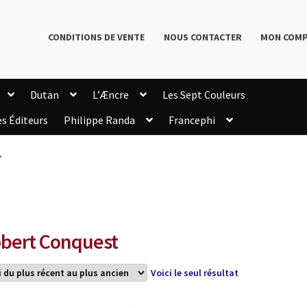
CONDITIONS DE VENTE
NOUS CONTACTER
MON COM
Dutan
L’Æncre
Les Sept Couleurs
es Éditeurs
Philippe Randa
Francephi
onditions de Vente
Connection
Enregistrement
”
Livres de Philippe Randa
Login Customizer
Newsletter
onfidentialité et cookies
Qui sommes-nous ?
mmande
bert Conquest
Voici le seul résultat