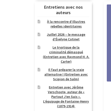
Entretiens avec nos
auteurs
À la rencontre d’illustres
rebelles identitaires
Juillet 2026 – le message
d’Évelyne Cotinet
Le tryptique de la
criminalité démasqué
(Entretien avec Raymond H. A.
Carter)
Il faut préparer la vraie
alternative ! (Entretien avec
Scipion de Salm)
Entretien avec Jérôme
Verschoote, auteur de «
Partout J’en Suis ».
L’équipage de Fontaine-Henry
(1879-1914)