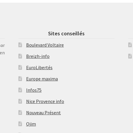
Sites conseillés
Boulevard Voltaire
par
en
Breizh-info
EuroLibertés
Europe maxima
Infos75
Nice Provence info
Nouveau Présent
Ojim