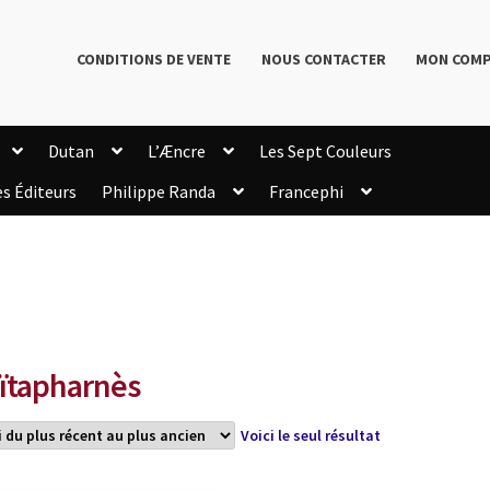
CONDITIONS DE VENTE
NOUS CONTACTER
MON COM
Dutan
L’Æncre
Les Sept Couleurs
es Éditeurs
Philippe Randa
Francephi
onditions de Vente
Connection
Enregistrement
Livres de Philippe Randa
Login Customizer
Newsletter
onfidentialité et cookies
Qui sommes-nous ?
mmande
ïtapharnès
Voici le seul résultat