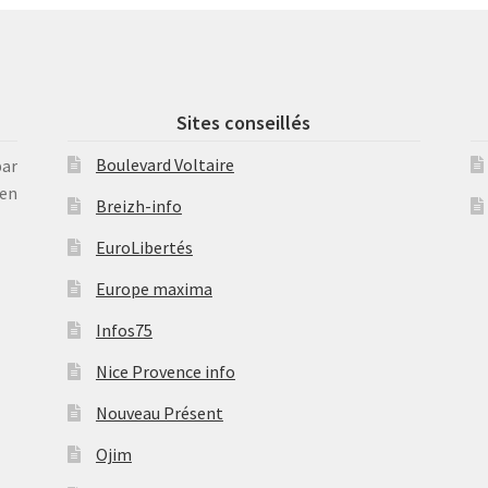
Sites conseillés
Boulevard Voltaire
par
en
Breizh-info
EuroLibertés
Europe maxima
Infos75
Nice Provence info
Nouveau Présent
Ojim