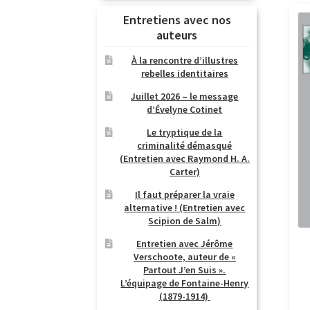
Entretiens avec nos
auteurs
À la rencontre d’illustres
rebelles identitaires
Juillet 2026 – le message
d’Évelyne Cotinet
Le tryptique de la
criminalité démasqué
(Entretien avec Raymond H. A.
Carter)
Il faut préparer la vraie
alternative ! (Entretien avec
Scipion de Salm)
Entretien avec Jérôme
Verschoote, auteur de «
Partout J’en Suis ».
L’équipage de Fontaine-Henry
(1879-1914)