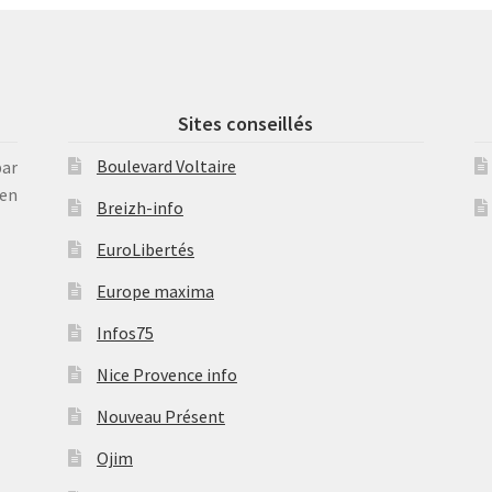
Sites conseillés
Boulevard Voltaire
par
en
Breizh-info
EuroLibertés
Europe maxima
Infos75
Nice Provence info
Nouveau Présent
Ojim