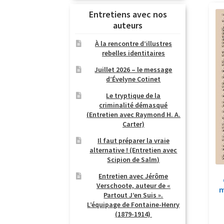
Entretiens avec nos
auteurs
À la rencontre d’illustres
rebelles identitaires
Juillet 2026 – le message
d’Évelyne Cotinet
Le tryptique de la
criminalité démasqué
(Entretien avec Raymond H. A.
Carter)
Il faut préparer la vraie
alternative ! (Entretien avec
Scipion de Salm)
Entretien avec Jérôme
Verschoote, auteur de «
m
Partout J’en Suis ».
L’équipage de Fontaine-Henry
(1879-1914)