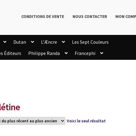
CONDITIONS DE VENTE
NOUS CONTACTER
MON COM
Dutan
L’Æncre
Les Sept Couleurs
es Éditeurs
Philippe Randa
Francephi
onditions de Vente
Connection
Enregistrement
Livres de Philippe Randa
Login Customizer
Newsletter
onfidentialité et cookies
Qui sommes-nous ?
mmande
létine
Voici le seul résultat