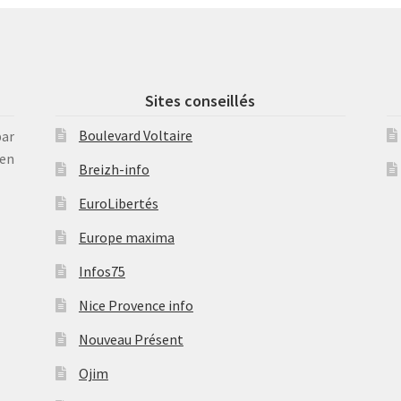
Sites conseillés
Boulevard Voltaire
par
en
Breizh-info
EuroLibertés
Europe maxima
Infos75
Nice Provence info
Nouveau Présent
Ojim