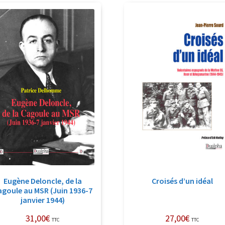
récent
au
plus
ancien
Eugène Deloncle, de la
Croisés d’un idéal
agoule au MSR (Juin 1936-7
janvier 1944)
31,00
€
27,00
€
TTC
TTC