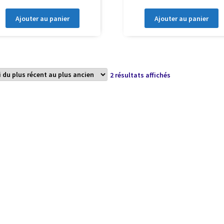
Ajouter au panier
Ajouter au panier
Trié
2 résultats affichés
du
plus
récent
au
plus
ancien