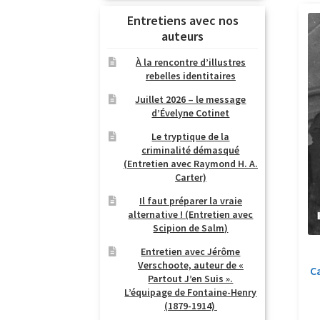
Entretiens avec nos
auteurs
À la rencontre d’illustres
rebelles identitaires
Juillet 2026 – le message
d’Évelyne Cotinet
Le tryptique de la
criminalité démasqué
(Entretien avec Raymond H. A.
Carter)
Il faut préparer la vraie
alternative ! (Entretien avec
Scipion de Salm)
Entretien avec Jérôme
Verschoote, auteur de «
C
Partout J’en Suis ».
L’équipage de Fontaine-Henry
(1879-1914)